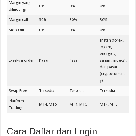
Margin yang
0%
0%
0%
dilindungi
Margin call
30%
30%
30%
Stop Out
0%
0%
0%
Instan (forex,
logam,
energies,
Eksekusi order
Pasar
Pasar
saham, indeks),
dan pasar
(cryptocurrenc
y)
Swap Free
Tersedia
Tersedia
Tersedia
Platform
MT4, MT5
MT4, MT5
MT4, MT5
Trading
Cara Daftar dan Login