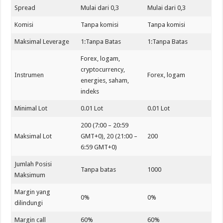
Spread
Mulai dari 0,3
Mulai dari 0,3
Komisi
Tanpa komisi
Tanpa komisi
Maksimal Leverage
1:Tanpa Batas
1:Tanpa Batas
Forex, logam,
cryptocurrency,
Instrumen
Forex, logam
energies, saham,
indeks
Minimal Lot
0.01 Lot
0.01 Lot
200 (7:00 – 20:59
Maksimal Lot
GMT+0), 20 (21:00 –
200
6:59 GMT+0)
Jumlah Posisi
Tanpa batas
1000
Maksimum
Margin yang
0%
0%
dilindungi
Margin call
60%
60%