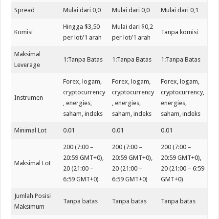
Spread
Mulai dari 0,0
Mulai dari 0,0
Mulai dari 0,1
Hingga $3,50
Mulai dari $0,2
Komisi
Tanpa komisi
per lot/1 arah
per lot/1 arah
Maksimal
1:Tanpa Batas
1:Tanpa Batas
1:Tanpa Batas
Leverage
Forex, logam,
Forex, logam,
Forex, logam,
cryptocurrency
cryptocurrency
cryptocurrency,
Instrumen
, energies,
, energies,
energies,
saham, indeks
saham, indeks
saham, indeks
Minimal Lot
0.01
0.01
0.01
200 (7:00 –
200 (7:00 –
200 (7:00 –
20:59 GMT+0),
20:59 GMT+0),
20:59 GMT+0),
Maksimal Lot
20 (21:00 –
20 (21:00 –
20 (21:00 – 6:59
6:59 GMT+0)
6:59 GMT+0)
GMT+0)
Jumlah Posisi
Tanpa batas
Tanpa batas
Tanpa batas
Maksimum