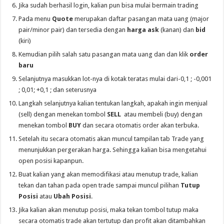
Jika sudah berhasil login, kalian pun bisa mulai bermain trading
Pada menu
Quote
merupakan daftar pasangan mata uang (major
pair/minor pair) dan tersedia dengan
harga ask
(kanan) dan
bid
(kiri)
Kemudian pilih salah satu pasangan mata uang dan dan klik
order
baru
Selanjutnya masukkan lot-nya di kotak teratas mulai dari-0,1 ; -0,001
; 0,01; +0,1 ; dan seterusnya
Langkah selanjutnya kalian tentukan langkah, apakah ingin menjual
(sell) dengan menekan tombol
SELL
atau membeli (buy) dengan
menekan tombol
BUY
dan secara otomatis order akan terbuka.
Setelah itu secara otomatis akan muncul tampilan tab Trade yang
menunjukkan pergerakan harga. Sehingga kalian bisa mengetahui
open posisi kapanpun.
Buat kalian yang akan memodifikasi atau menutup trade, kalian
tekan dan tahan pada open trade sampai muncul pilihan
Tutup
Posisi
atau
Ubah Posisi
.
Jika kalian akan menutup posisi, maka tekan tombol tutup maka
secara otomatis trade akan tertutup dan profit akan ditambahkan